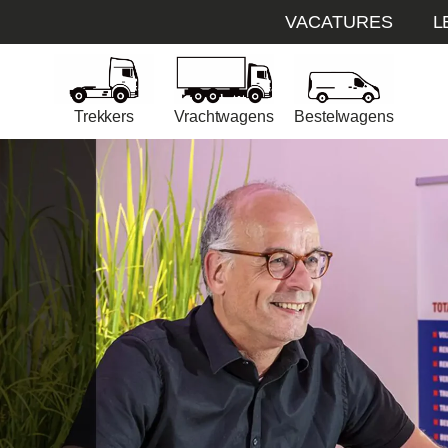
VACATURES
L
Trekkers
Vrachtwagens
Bestelwagens