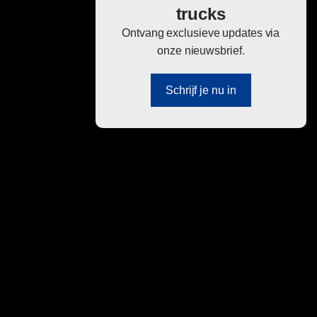
trucks
Ontvang exclusieve updates via
onze nieuwsbrief.
Schrijf je nu in