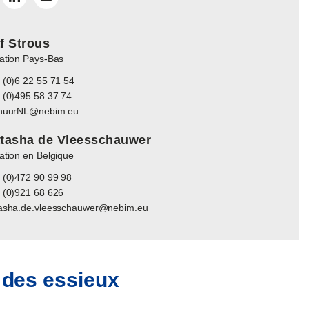
f Strous
ation Pays-Bas
 (0)6 22 55 71 54
 (0)495 58 37 74
huurNL@nebim.eu
tasha de Vleesschauwer
ation en Belgique
 (0)472 90 99 98
 (0)921 68 626
asha.de.vleesschauwer@nebim.eu
 des essieux