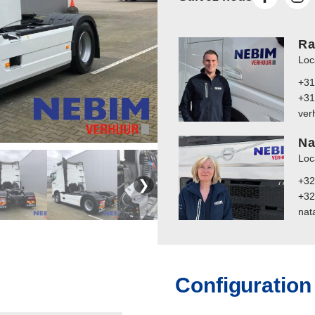
Ra
Loc
+31
+31
ver
Na
Loc
+32
❯
+32
nat
Configuration