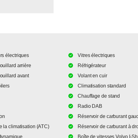
rs électriques
Vitres électriques
uillard arrière
Réfrigérateur
ouillard avant
Volant en cuir
ilers
Climatisation standard
l
Chauffage de stand
Radio DAB
ion
Réservoir de carburant gau
e la climatisation (ATC)
Réservoir de carburant à dro
 dynamique
Boîte de vitesses Volvo I-Shi